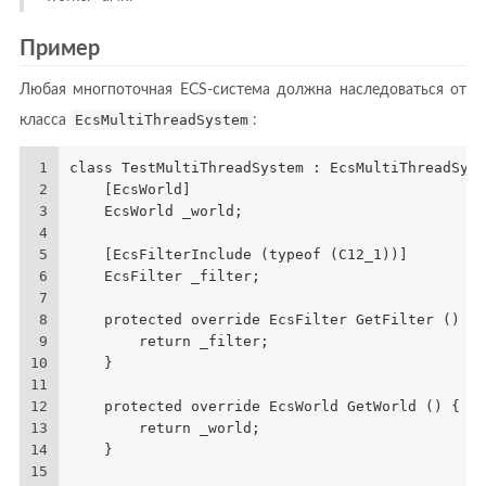
Пример
Любая многпоточная ECS-система должна наследоваться от
класса
EcsMultiThreadSystem
:
1
class TestMultiThreadSystem : EcsMultiThreadSyst
2
    [EcsWorld]
3
    EcsWorld _world;
4
5
    [EcsFilterInclude (typeof (C12_1))]
6
    EcsFilter _filter;
7
8
    protected override EcsFilter GetFilter () {
9
        return _filter;
10
    }
11
12
    protected override EcsWorld GetWorld () {
13
        return _world;
14
    }
15