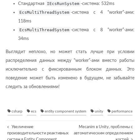
Стандартная
IEcsRunSystem
-система: 532ms
EcsMultiThreadSystem
-система с 4 “worker”-ами:
118ms
EcsMultiThreadSystem
-система с 8 “worker”-ами:
34ms
Выглядит неплохо, но может стать лучше при условии
распределения данных между “worker”-ами вместо работы
исключительно с фиксированным блоком данных. Это
поведение может быть изменено в будущем, не забывайте
следить за обновлениями!
csharp
ecs
entity component system
unity
performance
Увеличение
Mecanim в Unity, проблемы с
производительности реактивных
автоматическим определением
систем в Entity Component
костей