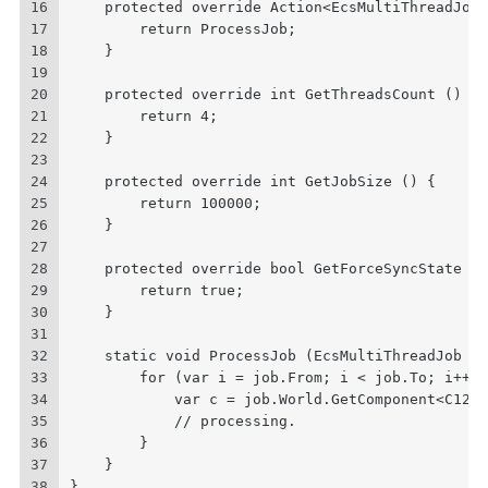
16
    protected override Action<EcsMultiThreadJob>
17
        return ProcessJob;
18
    }
19
20
    protected override int GetThreadsCount () {
21
        return 4;
22
    }
23
24
    protected override int GetJobSize () {
25
        return 100000;
26
    }
27
28
    protected override bool GetForceSyncState ()
29
        return true;
30
    }
31
32
    static void ProcessJob (EcsMultiThreadJob jo
33
        for (var i = job.From; i < job.To; i++) 
34
            var c = job.World.GetComponent<C12_1
35
            // processing.
36
        }
37
    }
38
}